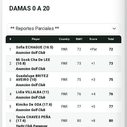
DAMAS 0 A 20
#
Player
Country
Rd#1
Score
Total
Sofia ECHAGUE (16.5)
1
PAR
72
+Par
72
Asuncion Golf Club
Mi Sook Cha De LEE
2
(10.8)
PAR
73
+1
73
Asuncion Golf Club
Guadalupe BRITEZ
3
AVEIRO (10)
PAR
75
+3
75
Asuncion Golf Club
Lidia VILLALBA (11)
4
PAR
76
+4
76
Asuncion Golf Club
Kimiko De ODA (17.6)
5
PAR
77
+5
77
Asuncion Golf Club
Tania CHAVES PEÑA
6
(17.6)
PAR
80
+8
80
Yacht Club Paraguay