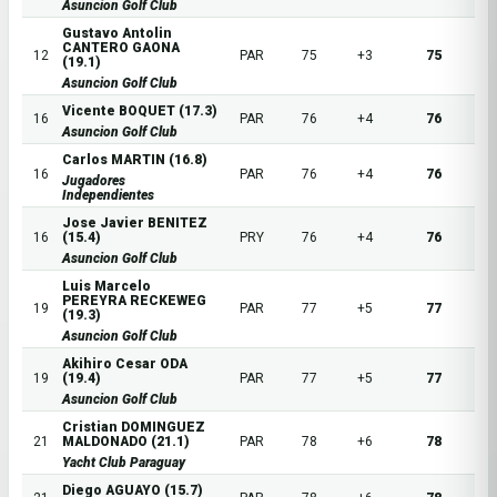
Asuncion Golf Club
Gustavo Antolin
CANTERO GAONA
12
PAR
75
+3
75
(19.1)
Asuncion Golf Club
Vicente BOQUET (17.3)
16
PAR
76
+4
76
Asuncion Golf Club
Carlos MARTIN (16.8)
16
PAR
76
+4
76
Jugadores
Independientes
Jose Javier BENITEZ
16
(15.4)
PRY
76
+4
76
Asuncion Golf Club
Luis Marcelo
PEREYRA RECKEWEG
19
PAR
77
+5
77
(19.3)
Asuncion Golf Club
Akihiro Cesar ODA
19
(19.4)
PAR
77
+5
77
Asuncion Golf Club
Cristian DOMINGUEZ
21
MALDONADO (21.1)
PAR
78
+6
78
Yacht Club Paraguay
Diego AGUAYO (15.7)