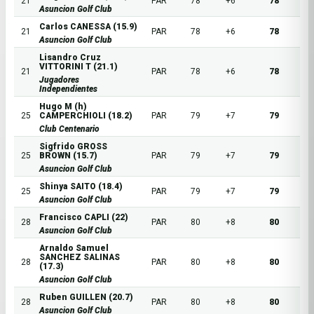
21
PAR
78
+6
78
Asuncion Golf Club
Carlos CANESSA (15.9)
21
PAR
78
+6
78
Asuncion Golf Club
Lisandro Cruz
VITTORINI T (21.1)
21
PAR
78
+6
78
Jugadores
Independientes
Hugo M (h)
25
CAMPERCHIOLI (18.2)
PAR
79
+7
79
Club Centenario
Sigfrido GROSS
25
BROWN (15.7)
PAR
79
+7
79
Asuncion Golf Club
Shinya SAITO (18.4)
25
PAR
79
+7
79
Asuncion Golf Club
Francisco CAPLI (22)
28
PAR
80
+8
80
Asuncion Golf Club
Arnaldo Samuel
SANCHEZ SALINAS
28
PAR
80
+8
80
(17.3)
Asuncion Golf Club
Ruben GUILLEN (20.7)
28
PAR
80
+8
80
Asuncion Golf Club