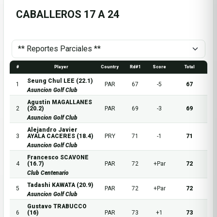
CABALLEROS 17 A 24
#
Player
Country
Rd#1
Score
Total
Seung Chul LEE (22.1)
1
PAR
67
-5
67
Asuncion Golf Club
Agustin MAGALLANES
2
(20.2)
PAR
69
-3
69
Asuncion Golf Club
Alejandro Javier
3
AYALA CACERES (18.4)
PRY
71
-1
71
Asuncion Golf Club
Francesco SCAVONE
4
(16.7)
PAR
72
+Par
72
Club Centenario
Tadashi KAWATA (20.9)
5
PAR
72
+Par
72
Asuncion Golf Club
Gustavo TRABUCCO
6
(16)
PAR
73
+1
73