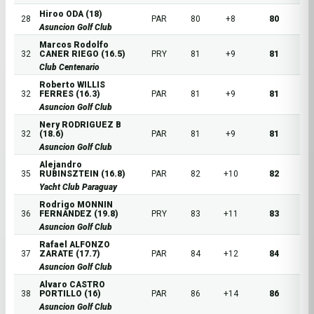
Hiroo ODA (18)
28
PAR
80
+8
80
Asuncion Golf Club
Marcos Rodolfo
32
CANER RIEGO (16.5)
PRY
81
+9
81
Club Centenario
Roberto WILLIS
32
FERRES (16.3)
PAR
81
+9
81
Asuncion Golf Club
Nery RODRIGUEZ B
32
(18.6)
PAR
81
+9
81
Asuncion Golf Club
Alejandro
35
RUBINSZTEIN (16.8)
PAR
82
+10
82
Yacht Club Paraguay
Rodrigo MONNIN
36
FERNANDEZ (19.8)
PRY
83
+11
83
Asuncion Golf Club
Rafael ALFONZO
37
ZARATE (17.7)
PAR
84
+12
84
Asuncion Golf Club
Alvaro CASTRO
38
PORTILLO (16)
PAR
86
+14
86
Asuncion Golf Club