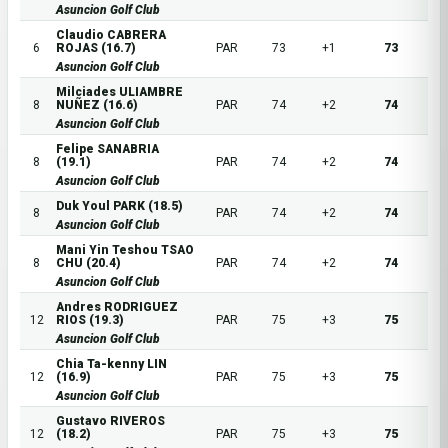
Asuncion Golf Club
Claudio CABRERA
6
ROJAS (16.7)
PAR
73
+1
73
Asuncion Golf Club
Milciades ULIAMBRE
8
NUÑEZ (16.6)
PAR
74
+2
74
Asuncion Golf Club
Felipe SANABRIA
8
(19.1)
PAR
74
+2
74
Asuncion Golf Club
Duk Youl PARK (18.5)
8
PAR
74
+2
74
Asuncion Golf Club
Mani Yin Teshou TSAO
8
CHU (20.4)
PAR
74
+2
74
Asuncion Golf Club
Andres RODRIGUEZ
12
RIOS (19.3)
PAR
75
+3
75
Asuncion Golf Club
Chia Ta-kenny LIN
12
(16.9)
PAR
75
+3
75
Asuncion Golf Club
Gustavo RIVEROS
12
(18.2)
PAR
75
+3
75