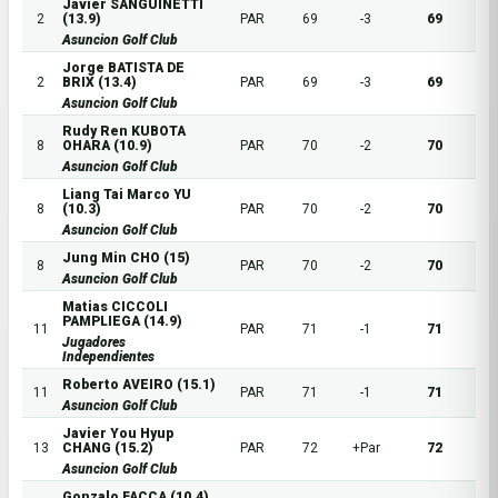
Javier SANGUINETTI
2
(13.9)
PAR
69
-3
69
Asuncion Golf Club
Jorge BATISTA DE
2
BRIX (13.4)
PAR
69
-3
69
Asuncion Golf Club
Rudy Ren KUBOTA
8
OHARA (10.9)
PAR
70
-2
70
Asuncion Golf Club
Liang Tai Marco YU
8
(10.3)
PAR
70
-2
70
Asuncion Golf Club
Jung Min CHO (15)
8
PAR
70
-2
70
Asuncion Golf Club
Matias CICCOLI
PAMPLIEGA (14.9)
11
PAR
71
-1
71
Jugadores
Independientes
Roberto AVEIRO (15.1)
11
PAR
71
-1
71
Asuncion Golf Club
Javier You Hyup
13
CHANG (15.2)
PAR
72
+Par
72
Asuncion Golf Club
Gonzalo FACCA (10.4)