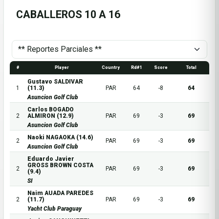
CABALLEROS 10 A 16
#
Player
Country
Rd#1
Score
Total
Gustavo SALDIVAR
1
(11.3)
PAR
64
-8
64
Asuncion Golf Club
Carlos BOGADO
2
ALMIRON (12.9)
PAR
69
-3
69
Asuncion Golf Club
Naoki NAGAOKA (14.6)
2
PAR
69
-3
69
Asuncion Golf Club
Eduardo Javier
GROSS BROWN COSTA
2
PAR
69
-3
69
(9.4)
SI
Naim AUADA PAREDES
2
(11.7)
PAR
69
-3
69
Yacht Club Paraguay