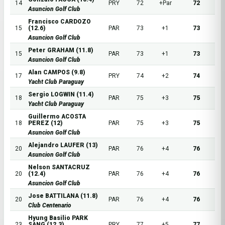
14
PRY
72
+Par
72
Asuncion Golf Club
Francisco CARDOZO
15
(12.6)
PAR
73
+1
73
Asuncion Golf Club
Peter GRAHAM (11.8)
15
PAR
73
+1
73
Asuncion Golf Club
Alan CAMPOS (9.8)
17
PRY
74
+2
74
Yacht Club Paraguay
Sergio LOGWIN (11.4)
18
PAR
75
+3
75
Yacht Club Paraguay
Guillermo ACOSTA
18
PEREZ (12)
PAR
75
+3
75
Asuncion Golf Club
Alejandro LAUFER (13)
20
PAR
76
+4
76
Asuncion Golf Club
Nelson SANTACRUZ
20
(12.4)
PAR
76
+4
76
Asuncion Golf Club
Jose BATTILANA (11.8)
20
PAR
76
+4
76
Club Centenario
Hyung Basilio PARK
23
SANG (12.3)
PRY
77
+5
77