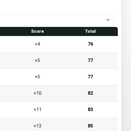
1
Score
Total
+4
76
+5
77
+5
77
+10
82
+11
83
+13
85