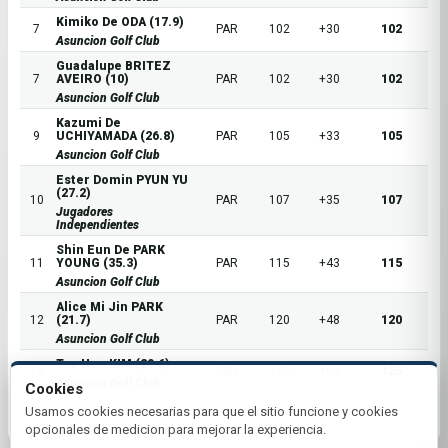
Kimiko De ODA (17.9)
7
PAR
102
+30
102
Asuncion Golf Club
Guadalupe BRITEZ
7
AVEIRO (10)
PAR
102
+30
102
Asuncion Golf Club
Kazumi De
9
UCHIYAMADA (26.8)
PAR
105
+33
105
Asuncion Golf Club
Ester Domin PYUN YU
(27.2)
10
PAR
107
+35
107
Jugadores
Independientes
Shin Eun De PARK
11
YOUNG (35.3)
PAR
115
+43
115
Asuncion Golf Club
Alice Mi Jin PARK
12
(21.7)
PAR
120
+48
120
Asuncion Golf Club
Tae Hee KIM (29.6)
13
PAR
125
+53
125
Asuncion Golf Club
Cookies
Usamos cookies necesarias para que el sitio funcione y cookies
opcionales de medicion para mejorar la experiencia.