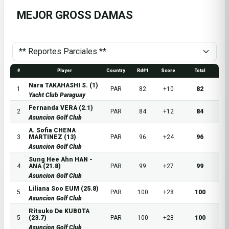
MEJOR GROSS DAMAS
#
Player
Country
Rd#1
Score
Total
Nara TAKAHASHI S. (1)
1
PAR
82
+10
82
Yacht Club Paraguay
Fernanda VERA (2.1)
2
PAR
84
+12
84
Asuncion Golf Club
A. Sofia CHENA
3
MARTINEZ (13)
PAR
96
+24
96
Asuncion Golf Club
Sung Hee Ahn HAN -
4
ANA (21.8)
PAR
99
+27
99
Asuncion Golf Club
Liliana Soo EUM (25.8)
5
PAR
100
+28
100
Asuncion Golf Club
Ritsuko De KUBOTA
5
(23.7)
PAR
100
+28
100
Asuncion Golf Club