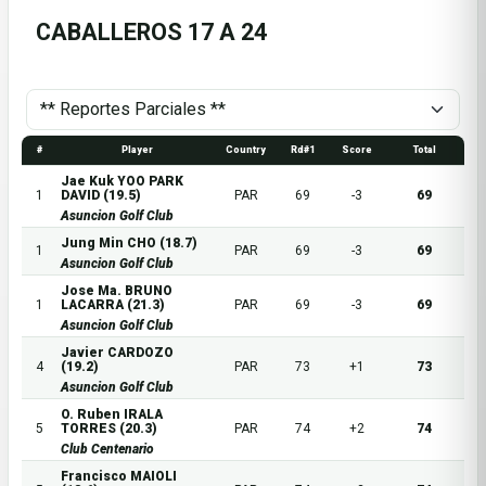
CABALLEROS 17 A 24
#
Player
Country
Rd#1
Score
Total
Jae Kuk YOO PARK
1
DAVID (19.5)
PAR
69
-3
69
Asuncion Golf Club
Jung Min CHO (18.7)
1
PAR
69
-3
69
Asuncion Golf Club
Jose Ma. BRUNO
1
LACARRA (21.3)
PAR
69
-3
69
Asuncion Golf Club
Javier CARDOZO
4
(19.2)
PAR
73
+1
73
Asuncion Golf Club
O. Ruben IRALA
5
TORRES (20.3)
PAR
74
+2
74
Club Centenario
Francisco MAIOLI