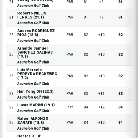
21
PAR
81
+9
81
Asuncion Golf Club
Roberto WILLIS
21
FERRES (21.1)
PAR
81
+9
81
Asuncion Golf Club
Andres RODRIGUEZ
25
RIOS (18.8)
PAR
82
+10
82
Asuncion Golf Club
Arnaldo Samuel
SANCHEZ SALINAS
25
PAR
82
+10
82
(19.1)
Asuncion Golf Club
Luis Marcelo
PEREYRA RECKEWEG
25
PAR
82
+10
82
(17.2)
Asuncion Golf Club
Han Yong OH (22.3)
28
PAR
83
+11
83
Asuncion Golf Club
Lucas MARINI (19.1)
29
PRY
84
+12
84
Asuncion Golf Club
Rafael ALFONZO
29
ZARATE (18.8)
PAR
84
+12
84
Asuncion Golf Club
Hector R. DE