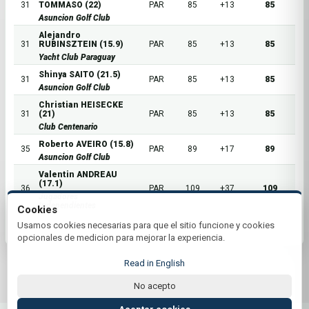
31
TOMMASO (22)
PAR
85
+13
85
Asuncion Golf Club
Alejandro
31
RUBINSZTEIN (15.9)
PAR
85
+13
85
Yacht Club Paraguay
Shinya SAITO (21.5)
31
PAR
85
+13
85
Asuncion Golf Club
Christian HEISECKE
31
(21)
PAR
85
+13
85
Club Centenario
Roberto AVEIRO (15.8)
35
PAR
89
+17
89
Asuncion Golf Club
Valentin ANDREAU
(17.1)
36
PAR
109
+37
109
Jugadores
Independientes
Cookies
Usamos cookies necesarias para que el sitio funcione y cookies
opcionales de medicion para mejorar la experiencia.
Read in English
No acepto
© 2026 Asuncion Golf Club | by Plus+Golf
Website powered by
Plus+Golf