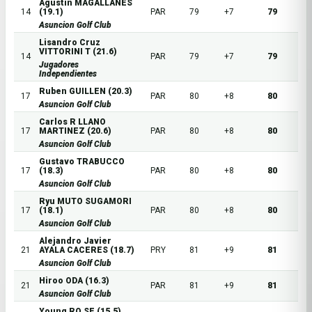
Agustin MAGALLANES
14
(19.1)
PAR
79
+7
79
Asuncion Golf Club
Lisandro Cruz
VITTORINI T (21.6)
14
PAR
79
+7
79
Jugadores
Independientes
Ruben GUILLEN (20.3)
17
PAR
80
+8
80
Asuncion Golf Club
Carlos R LLANO
17
MARTINEZ (20.6)
PAR
80
+8
80
Asuncion Golf Club
Gustavo TRABUCCO
17
(18.3)
PAR
80
+8
80
Asuncion Golf Club
Ryu MUTO SUGAMORI
17
(18.1)
PAR
80
+8
80
Asuncion Golf Club
Alejandro Javier
21
AYALA CACERES (18.7)
PRY
81
+9
81
Asuncion Golf Club
Hiroo ODA (16.3)
21
PAR
81
+9
81
Asuncion Golf Club
Young RO SE (15.5)