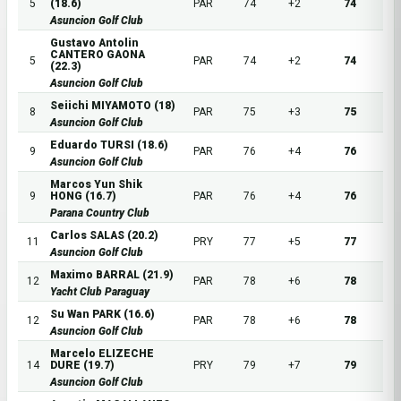
5
(18.6)
PAR
74
+2
74
Asuncion Golf Club
Gustavo Antolin
CANTERO GAONA
5
PAR
74
+2
74
(22.3)
Asuncion Golf Club
Seiichi MIYAMOTO (18)
8
PAR
75
+3
75
Asuncion Golf Club
Eduardo TURSI (18.6)
9
PAR
76
+4
76
Asuncion Golf Club
Marcos Yun Shik
9
HONG (16.7)
PAR
76
+4
76
Parana Country Club
Carlos SALAS (20.2)
11
PRY
77
+5
77
Asuncion Golf Club
Maximo BARRAL (21.9)
12
PAR
78
+6
78
Yacht Club Paraguay
Su Wan PARK (16.6)
12
PAR
78
+6
78
Asuncion Golf Club
Marcelo ELIZECHE
14
DURE (19.7)
PRY
79
+7
79
Asuncion Golf Club