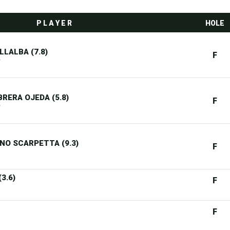
P L A Y E R
HOLE
LLALBA (7.8)
F
b
RERA OJEDA (5.8)
F
b
O SCARPETTA (9.3)
F
3.6)
F
F