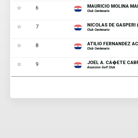
MAURICIO MOLINA MAIO
☆
6
Club Centenario
NICOLAS DE GASPERI (
☆
7
Club Centenario
ATILIO FERNANDEZ AC
☆
8
Club Centenario
JOEL A. CA�ETE CABR
☆
9
Asuncion Golf Club