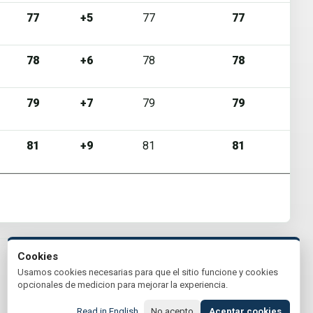
77
+5
77
77
78
+6
78
78
79
+7
79
79
81
+9
81
81
Cookies
Usamos cookies necesarias para que el sitio funcione y cookies
opcionales de medicion para mejorar la experiencia.
Read in English
No acepto
Aceptar cookies