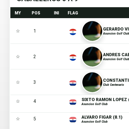
MY
POS
INI
FLAG
GERARDO VI
☆
1
Asuncion Golf Clu
ANDRES CAB
☆
2
Asuncion Golf Clu
CONSTANTIN
☆
3
Club Centenario
SIXTO RAMON LOPEZ (
☆
4
Asuncion Golf Club
ALVARO FIGAR (8.1)
☆
5
Asuncion Golf Club