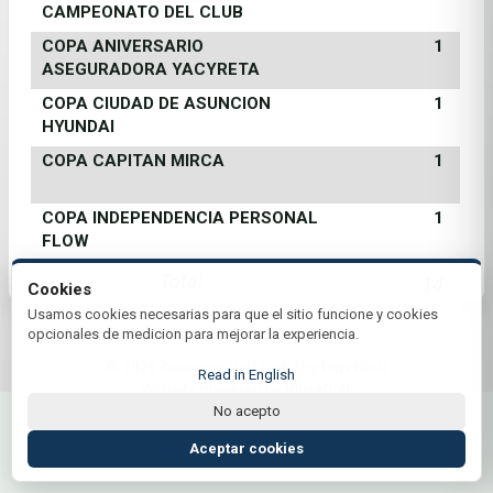
CAMPEONATO DEL CLUB
COPA ANIVERSARIO
1
ASEGURADORA YACYRETA
COPA CIUDAD DE ASUNCION
1
HYUNDAI
COPA CAPITAN MIRCA
1
COPA INDEPENDENCIA PERSONAL
1
FLOW
Total
14
Cookies
Usamos cookies necesarias para que el sitio funcione y cookies
opcionales de medicion para mejorar la experiencia.
© 2026 Asuncion Golf Club | by Plus+Golf
Read in English
Website powered by
Plus+Golf
No acepto
Aceptar cookies